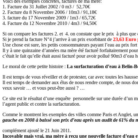
Voici des exemples concrètes, factures de ma mère:
1. Facture du 31 Juillet 2002 / 0 m3 / 52,70€
2. Facture du 8 Novembre 2006 / 10m3 / 91,18€
3. facture du 17 Novembre 2009 / 1m3 / 65,72€
4. Facture du 12 Novembre 2010 / 4m3 / 94,50€
Si on compare les factures 2. et 4. on constate que le prix à plus que
Si je prend la facture N°4 j’arrive à un prix exorbitant de
23,63 Euro
Une chose est sure, les petits consommateurs payant l’eau au prix for
Il y à une quinzaine d’années ma mère été facturé forfaitairement p
c’était le fait qu’elle était aussi facturé pour avoir pollué 90m3 d’eau 
Le moral de cette petite histoire :
La surfacturation d’eau à Belin-Be
Il est temps de vous réveiller et de protester, car avec toutes les hau
Il est temps de demander aux élus de nous rendre compte, de nous do
veux savoir … et vous peut-être aussi ? …
Ce site est le résultat d’une enquête personnelle sur une durée d’un mo
l’agent public et contre la surfacturation.
Comme le montrent les exemples des villes comme Paris et Anglet, un 
gauche en 2008 à baissé son prix d’eau après un audit de 61% du 
complément ajouté le 21 Juin 2011.
Incoyable mais vrai, ma mère à reçu une nouvelle facture d’eau et 