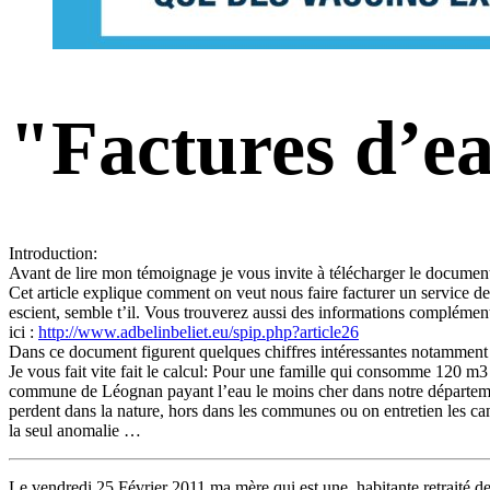
"Factures d’ea
Introduction:
Avant de lire mon témoignage je vous invite à télécharger le document “L
Cet article explique comment on veut nous faire facturer un service deu
escient, semble t’il. Vous trouverez aussi des informations complémen
ici :
http://www.adbelinbeliet.eu/spip.php?article26
Dans ce document figurent quelques chiffres intéressantes notamment
Je vous fait vite fait le calcul: Pour une famille qui consomme 120 m3 
commune de Léognan payant l’eau le moins cher dans notre départeme
perdent dans la nature, hors dans les communes ou on entretien les can
la seul anomalie …
Le vendredi 25 Février 2011 ma mère qui est une habitante retraité d