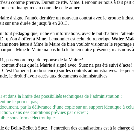
d’eau comme preuve. Durant ce rdv. Mme. Lemonnier nous à fait part d
ion serra inaugurée au cours de cette année …
 Maire à signe l’année dernière un nouveau contrat avec le groupe indus
ait sur une durée de jusqu’à en 2013.
t tout pédagogique, riche en informations, avec le but d’attirer l’attentio
DVD qu’on à offert à Mme. Lemonnier est celui du reportage
Water Mak
 notre lettre à Mme le Maire de bien vouloir visionner le reportage en
marque : Mme le Maire na pas lu la lettre en notre présence, mais nous 
11, pas encore reçu de réponse de la Mairie?
 contrat d’eau que la Mairie à signé avec Suez na pas été suivi d’acte!
st l’omerta (loi du silence) sur les contrats administratives. Je pen
nde, le droit d’avoir accès aux documents administratives:
t dans la limite des possibilités techniques de l’administration :
ent ne le permet pas;
ocument, par la délivrance d’une copie sur un support identique à celui 
uction, dans des conditions prévues par décret ;
onible sous forme électronique.
ille de Belin-Beliet à Suez, l’entretien des canalisations est à la cha