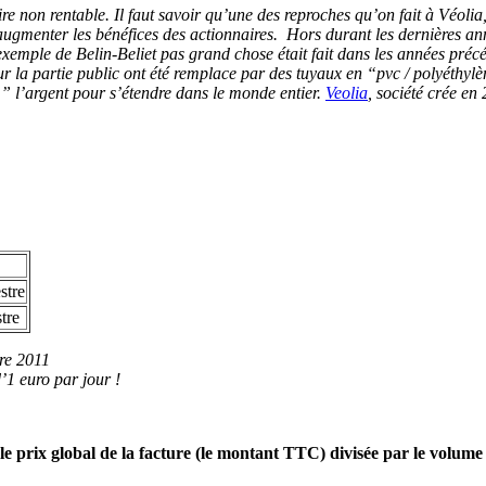
e non rentable. Il faut savoir qu’une des reproches qu’on fait à Véolia,
 augmenter les bénéfices des actionnaires. Hors durant les dernières an
emple de Belin-Beliet pas grand chose était fait dans les années précé
r la partie public ont été remplace par des tuyaux en “pvc / polyéthy
” l’argent pour s’étendre dans le monde entier.
Veolia
, société crée en
stre
tre
tre 2011
1 euro par jour !
le prix global de la facture (le montant TTC) divisée par le volu