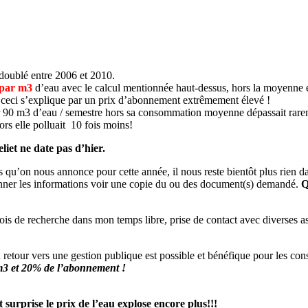
 doublé entre 2006 et 2010.
 par m3
d’eau avec le calcul mentionnée haut-dessus, hors la moyenne 
t ceci s’explique par un prix d’abonnement extrêmement élevé !
our 90 m3 d’eau / semestre hors sa consommation moyenne dépassait rar
hors elle polluait 10 fois moins!
liet ne date pas d’hier.
sses qu’on nous annonce pour cette année, il nous reste bientôt plus rien
nner les informations voir une copie du ou des document(s) demandé.
Qu
is de recherche dans mon temps libre, prise de contact avec diverses ass
retour vers une gestion publique est possible et bénéfique pour les co
m3 et 20% de l’abonnement !
surprise le prix de l’eau explose encore plus!!!