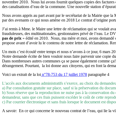
novembre 2010. Nous lui avons fournit quelques copies des factures 
des canalisations d’eau de la commune. Une nouvelle station d’épurat
Nous avons appris au part avant par le secrétariat de la Mairie que la
par des avenants ce qui nous amène en 2018 Le contrat d’origine port
J’ai remis à Mme. le Maire une lettre de réclamation qui se voulait avan
frauduleuses, des multinationales, gestionnaires privé de l’eau. Le 
pas de prix
» édité en 2010. Nous, ma mère et moi, avons demandé dans
propose avant d’avoir lu le contenu de notre lettre de réclamation. Re
Un mois c’est écoulé entre temps et nous n’avons à ce jour, 6 mars 20
Notre demande écrite de bien vouloir nous faire parvenir une copie du
Dans nombreuses autres communes ça se passe également comme ça! C’e
dérangement. Pourtant, la loi donne aux citoyens, qui en font la dema
Voici un extrait de la loi
n°78-753 du 17 juillet 1978
paragraphe 4
L’accès aux documents administratifs s’exerce, au choix du demandeur e
a) Par consultation gratuite sur place, sauf si la préservation du docum
b) Sous réserve que la reproduction ne nuise pas à la conservation du d
demandeur, sans que ces frais puissent excéder le coût de cette reprod
c) Par courrier électronique et sans frais lorsque le document est disp
A savoir: En ce qui concerne le nouveau contrat de l’eau, qui lie la v