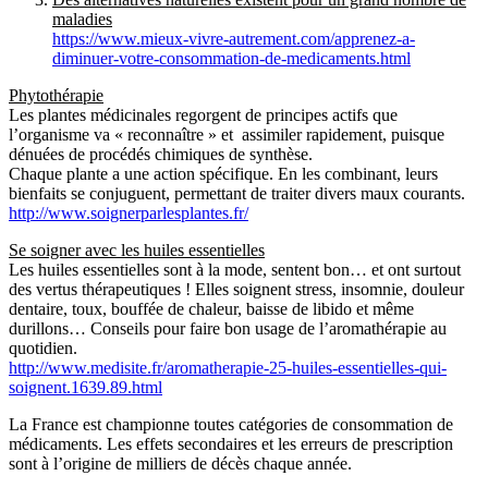
maladies
https://www.mieux-vivre-autrement.com/apprenez-a-
diminuer-votre-consommation-de-medicaments.html
Phytothérapie
Les plantes médicinales regorgent de principes actifs que
l’organisme va « reconnaître » et assimiler rapidement, puisque
dénuées de procédés chimiques de synthèse.
Chaque plante a une action spécifique. En les combinant, leurs
bienfaits se conjuguent, permettant de traiter divers maux courants.
http://www.soignerparlesplantes.fr/
Se soigner avec les huiles essentielles
Les huiles essentielles sont à la mode, sentent bon… et ont surtout
des vertus thérapeutiques ! Elles soignent stress, insomnie, douleur
dentaire, toux, bouffée de chaleur, baisse de libido et même
durillons… Conseils pour faire bon usage de l’aromathérapie au
quotidien.
http://www.medisite.fr/aromatherapie-25-huiles-essentielles-qui-
soignent.1639.89.html
La France est championne toutes catégories de consommation de
médicaments. Les effets secondaires et les erreurs de prescription
sont à l’origine de milliers de décès chaque année.