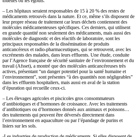
toilettes ou les égouts.
– Les hôpitaux seraient responsables de 15 à 20 % des restes de
médicaments retrouvés dans la nature. Et ce, même s’ils disposent de
leur propre réseau de traitement car leurs déchets contiennent des
molécules médicamenteuses spécifiques. Ces derniers, qui utilisent
en grande quantité non seulement des médicaments, mais aussi des
molécules de diagnostic et des réactifs de laboratoire, sont les
principaux responsables de la dissémination de produits
anticancéreux et radio-pharmaceutiques, qui se retrouvent, avec les
excréments des malades, dans leurs effluents. Une étude, conduite
par l’Agence française de sécurité sanitaire de l’environnement et du
travail (Afsset), a montré que des molécules anticancéreuses très
actives, présentant “un danger potentiel pour la santé humaine et
l’environnement”, sont présentes “à des quantités non négligeables”
dans les effluents hospitaliers, mais aussi en aval de la station
d’épuration qui recueille ceux-ci.
– Les élevages agricoles et piscicoles gros consommateurs
d’antibiotiques et d’hormones de croissance. Avec les traitements
d’antibiotiques ou d’hormones donnés aux animaux et poissons…
des traitements qui peuvent être déversés directement dans
l’environnement en aquaculture ou par l’épandage de purins et
lisiers sur les sols.
-Les industries de production de médicaments. Si elles disposent de