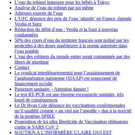
L’eau du robinet impropre pour les bébés à Tokyo
Analyse de l’eau du robinet par soi même
Adresses experts de l’eau
L’UFC dénonce des prix de l’eau ‘abusifs’ en France, épingle
Veolia et Suez
Réduction du débit d’eau : Veolia et la Saur à nouveau
condamnées
50% des cours d’eau du territoire français sont pollué par les
pesticides à des doses supérieures à la norme autorisée dans
l’eau potable
L’eau des robinets du monde entier serait contaminée par des
fibres de plastique
Contact
Le syndicat interdépartemental pour l’assainissement de
l’agglomération parisienne (SIAAP) est soupçonné de
financement occulte
Passeport sanitaire – Attention danger !
Le test RT-PCR est une énorme escroquerie sanitaire, très
lourd de conséquences
Le Dr Ryan Cole dénonce les vaccinations expérimentales
qu’il qualifié comme « un viol par l’aiguille » due à la toxicité
de la protéine SPIKE
Proposition de loi ultra liberticide de Vaccination obligatoire
contre le SARS CoV 2
SOUTIEN A L’INFIRMIÈRE CLAIRE QUI EST