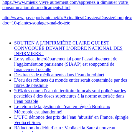
https://www.mieux-vivre-autrement.com/apprenez-a-diminuer-votre-
consommation-de-medicaments.html
http://www.passeportsante.net/fr/Actualites/Dossiers/DossierComplex
doc=10-plantes-soulager-mal-de-tete
SOUTIEN A L’INFIRMIÈRE CLAIRE QUI EST
CONVOQUÉE DEVANT L’ORDRE NATIONAL DES
INFIRMIERS !
Le syndicat interdépartemental pour l’assainissement de
l’agglomération parisienne (SIAAP) est soupçonné de
financement occulte
Des traces de médicaments dans l’eau du robinet
L’eau des robinets du monde entier serait contaminée par des
fibres de plastique
50% des cours d’eau du territoire français sont pollué par les
pesticides à des doses supérieures à la norme autorisée dans
l’eau potable
Le retour de la gestion de l’eau en régie à Bordeaux
Métropole est abandonné!
L’UFC dénonce des prix de l’eau ‘abusifs’ en France, épingle
Veolia et Suez
Réduction du débit d’eau : Veolia et la Saur à nouveau