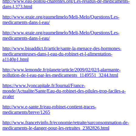
http://www.eau-poitou-charentes.org/Les-residus-de-medicaments-
dans-l,373.html
http://www.graie.org/eaumelimelo/Meli-Melo/Questions/Les-
medicaments-dans-l-eau/
http://www.graie.org/eaumelimelo/Meli-Melo/Questions/Les-
medicaments-dans-l-eau/
http://www.bioaddict.fr/article/sante-la-menace-des-hormones-
medicamenteuses-dans-l-eau-du-robinet-et-l-alimentation-
a1140p1.html
http://www.lemonde.fr/planete/article/2009/02/02/l-alarmante-
pollution-de-l-eau-par-les-medicaments_1149551_3244.html
https://www.lyoncapitale.fr/Journal/France-
monde/Actualite/Sante/Eau-du-robinet-des-pilules-trop-faciles-a-
avaler
http://www.e-sante.fr/eau-robinet-contient-traces-
medicaments/breve/1265
http://www.francetvinfo.fr/economie/retraite/surconsommation-de-
medicaments-le-danger-pour-les-retraites_2382826.html