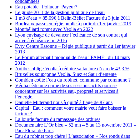
condamnées
Eau potable | Pollueur=Payeur?
Le guide 2011 de la gestion publique de l’eau
1 m3 d’eau = 85,09€ à Belin-Béliet Facture du 3 juin 2011
Bordeaux passe en régie public à partir du 1er janvier 2019
Montbéliard rompt avec Veolia en 2022
Lyon envisage de devancer l’échéance de son contrat qui
arrive à échéance fin 2016
Evry Centre Essonne – Régie publique à partir du 1er janvier
2013
Le Forum alternatif mondial de l’eau “FAME” du 14 mars
2012
Antibes oblige Veolia à réduire sa facture d’eau de 43,3 %
Bruxelles soupçonne Veolia, Suez et Saur d’entente
Combien coûte l’eau du robinet, commune par commune ?
Véolia cède une partie de ses sessions actifs pour se
concentrer sur les activités eau, propreté et services à
l’énergie.
Danielle Mitterand nous à quitté à l’age de 87 ans
Capital : Eau : comment votre mairie veut faire baisser la
facture ?
La lourde facture du ramassage des ordures
Documentaire L’Or bleu – 52 mn – 5 au 13 novembre 2011 –
Parc Floral de Paris
Eau du robinet trop chère | L’association « Nos ronds dans