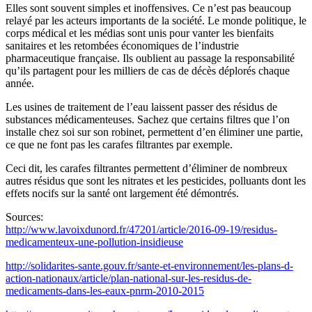
Elles sont souvent simples et inoffensives. Ce n’est pas beaucoup
relayé par les acteurs importants de la société. Le monde politique, le
corps médical et les médias sont unis pour vanter les bienfaits
sanitaires et les retombées économiques de l’industrie
pharmaceutique française. Ils oublient au passage la responsabilité
qu’ils partagent pour les milliers de cas de décès déplorés chaque
année.
Les usines de traitement de l’eau laissent passer des résidus de
substances médicamenteuses. Sachez que certains filtres que l’on
installe chez soi sur son robinet, permettent d’en éliminer une partie,
ce que ne font pas les carafes filtrantes par exemple.
Ceci dit, les carafes filtrantes permettent d’éliminer de nombreux
autres résidus que sont les nitrates et les pesticides, polluants dont les
effets nocifs sur la santé ont largement été démontrés.
Sources:
http://www.lavoixdunord.fr/47201/article/2016-09-19/residus-
medicamenteux-une-pollution-insidieuse
http://solidarites-sante.gouv.fr/sante-et-environnement/les-plans-d-
action-nationaux/article/plan-national-sur-les-residus-de-
medicaments-dans-les-eaux-pnrm-2010-2015