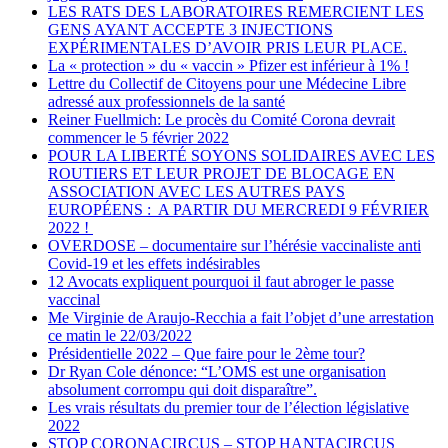
LES RATS DES LABORATOIRES REMERCIENT LES
GENS AYANT ACCEPTE 3 INJECTIONS
EXPÉRIMENTALES D’AVOIR PRIS LEUR PLACE.
La « protection » du « vaccin » Pfizer est inférieur à 1% !
Lettre du Collectif de Citoyens pour une Médecine Libre
adressé aux professionnels de la santé
Reiner Fuellmich: Le procès du Comité Corona devrait
commencer le 5 février 2022
POUR LA LIBERTÉ SOYONS SOLIDAIRES AVEC LES
ROUTIERS ET LEUR PROJET DE BLOCAGE EN
ASSOCIATION AVEC LES AUTRES PAYS
EUROPÉENS : A PARTIR DU MERCREDI 9 FÉVRIER
2022 !
OVERDOSE – documentaire sur l’hérésie vaccinaliste anti
Covid-19 et les effets indésirables
12 Avocats expliquent pourquoi il faut abroger le passe
vaccinal
Me Virginie de Araujo-Recchia a fait l’objet d’une arrestation
ce matin le 22/03/2022
Présidentielle 2022 – Que faire pour le 2ème tour?
Dr Ryan Cole dénonce: “L’OMS est une organisation
absolument corrompu qui doit disparaître”.
Les vrais résultats du premier tour de l’élection législative
2022
STOP CORONACIRCUS – STOP HANTACIRCUS