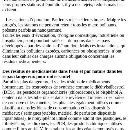
leurs propres stations d’épuration, il y a des rejets, réduits mais ils
existent.
– Les stations d’épuration. Par leurs rejets et leurs boues. Malgré les
progrès, les stations ne peuvent retenir tous les micro polluants,
présents parfois au nanogramme.
Toutes les eaux d’évacuation, d’origine domestique, industrielle ou
hospitalière, sont pourtant traitées – du moins dans les pays
développés – par des stations d’épuration. Mais ces installations, qui
éliminent les pollutions azotées, carbonées ou phosphorées, n’ont
dans leur cahier des charges aucune obligation concernant les
résidus médicamenteux.
Des résidus de médicaments dans l’eau et par nature dans les
repas dangereux pour notre santé!
Parmi les plus dangereux, il y a les résidus de médicaments
hormonaux, les œstrogènes de synthèse comme le diéthylstilbestrol
(DES), les pesticides organochlorés (chlordécone), le bisphénol A
contenu dans les biberons et dans le revêtement intérieur des boîtes
de conserve et les canettes, les phtalates également utilisés comme
plastifiant dans les biens de consommation et les dispositifs
médicaux ( seringues jetables, matériel de perfusion dispositifs
inplantables), le nonylphénol utilisé comme additif des plastiques, le
tributylétain, les dioxines, les PCB, les produits chimiques utilisés
comme filtres anti-UV, le paraben, les antioxydants employés dans