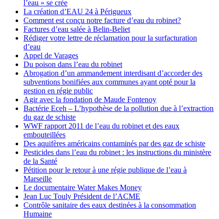
l’eau » se crée
La création d’EAU 24 à Périgueux
Comment est conçu notre facture d’eau du robinet?
Factures d’eau salée à Belin-Beliet
Rédiger votre lettre de réclamation pour la surfacturation
d’eau
Appel de Varages
Du poison dans l’eau du robinet
Abrogation d’un ammandement interdisant d’accorder des
subventions bonifiées aux communes ayant opté pour la
gestion en régie public
Agir avec la fondation de Maude Fontenoy
Bactérie Eceh – L’hypothèse de la pollution due à l’extraction
du gaz de schiste
WWF rapport 2011 de l’eau du robinet et des eaux
embouteillées
Des aquifères américains contaminés par des gaz de schiste
Pesticides dans l’eau du robinet : les instructions du ministère
de la Santé
Pétition pour le retour à une régie publique de l’eau à
Marseille
Le documentaire Water Makes Money
Jean Luc Touly Président de l’ACME
Contrôle sanitaire des eaux destinées à la consommation
Humaine