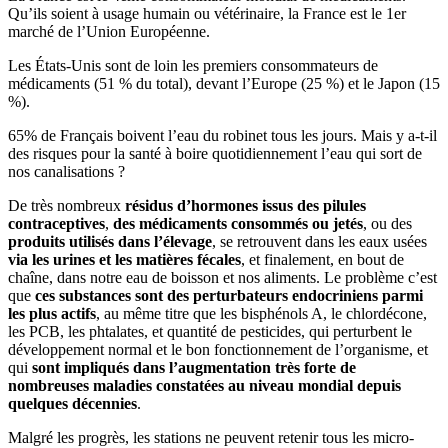
Qu’ils soient à usage humain ou vétérinaire, la France est le 1er
marché de l’Union Européenne.
Les États-Unis sont de loin les premiers consommateurs de
médicaments (51 % du total), devant l’Europe (25 %) et le Japon (15
%).
65% de Français boivent l’eau du robinet tous les jours. Mais y a-t-il
des risques pour la santé à boire quotidiennement l’eau qui sort de
nos canalisations ?
De très nombreux
résidus d’hormones issus des pilules
contraceptives
,
des médicaments consommés ou jetés
, ou des
produits utilisés dans l’élevage
, se retrouvent dans les eaux usées
via les urines et les matières fécales
, et finalement, en bout de
chaîne, dans notre eau de boisson et nos aliments. Le problème c’est
que
ces substances sont des perturbateurs endocriniens parmi
les plus actifs
, au même titre que les bisphénols A, le chlordécone,
les PCB, les phtalates, et quantité de pesticides, qui perturbent le
développement normal et le bon fonctionnement de l’organisme, et
qui
sont impliqués dans l’augmentation très forte de
nombreuses maladies constatées au niveau mondial depuis
quelques décennies
.
Malgré les progrès, les stations ne peuvent retenir tous les micro-