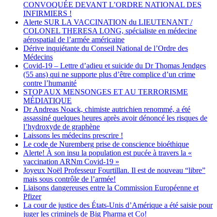
CONVOQUÉE DEVANT L’ORDRE NATIONAL DES
INFIRMIERS !
Alerte SUR LA VACCINATION du LIEUTENANT /
COLONEL THERESA LONG, spécialiste en médecine
aérospatial de l’armée américaine
Dérive inquiétante du Conseil National de l’Ordre des
Médecins
Covid-19 – Lettre d’adieu et suicide du Dr Thomas Jendges
(55 ans) qui ne supporte plus d’être complice d’un crime
contre l’humanité
STOP AUX MENSONGES ET AU TERRORISME
MÉDIATIQUE
Dr Andreas Noack, chimiste autrichien renommé, a été
assassiné quelques heures après avoir dénoncé les risques de
l’hydroxyde de graphène
Laissons les médecins prescrire !
Le code de Nuremberg prise de conscience bioéthique
Alerte! À son insu la population est pucée à travers la «
vaccination ARNm Covid-19 »
Joyeux Noël Professeur Fourtillan. Il est de nouveau “libre”
mais sous contrôle de l’armée!
Liaisons dangereuses entre la Commission Européenne et
Pfizer
La cour de justice des États-Unis d’Amérique a été saisie pour
juger les criminels de Big Pharma et Co!