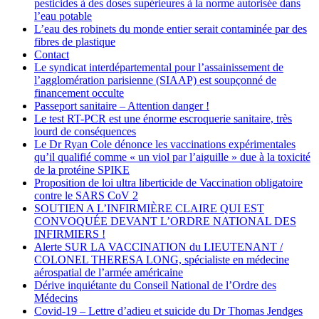
pesticides à des doses supérieures à la norme autorisée dans
l’eau potable
L’eau des robinets du monde entier serait contaminée par des
fibres de plastique
Contact
Le syndicat interdépartemental pour l’assainissement de
l’agglomération parisienne (SIAAP) est soupçonné de
financement occulte
Passeport sanitaire – Attention danger !
Le test RT-PCR est une énorme escroquerie sanitaire, très
lourd de conséquences
Le Dr Ryan Cole dénonce les vaccinations expérimentales
qu’il qualifié comme « un viol par l’aiguille » due à la toxicité
de la protéine SPIKE
Proposition de loi ultra liberticide de Vaccination obligatoire
contre le SARS CoV 2
SOUTIEN A L’INFIRMIÈRE CLAIRE QUI EST
CONVOQUÉE DEVANT L’ORDRE NATIONAL DES
INFIRMIERS !
Alerte SUR LA VACCINATION du LIEUTENANT /
COLONEL THERESA LONG, spécialiste en médecine
aérospatial de l’armée américaine
Dérive inquiétante du Conseil National de l’Ordre des
Médecins
Covid-19 – Lettre d’adieu et suicide du Dr Thomas Jendges