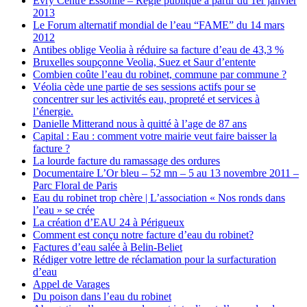
Evry Centre Essonne – Régie publique à partir du 1er janvier
2013
Le Forum alternatif mondial de l’eau “FAME” du 14 mars
2012
Antibes oblige Veolia à réduire sa facture d’eau de 43,3 %
Bruxelles soupçonne Veolia, Suez et Saur d’entente
Combien coûte l’eau du robinet, commune par commune ?
Véolia cède une partie de ses sessions actifs pour se
concentrer sur les activités eau, propreté et services à
l’énergie.
Danielle Mitterand nous à quitté à l’age de 87 ans
Capital : Eau : comment votre mairie veut faire baisser la
facture ?
La lourde facture du ramassage des ordures
Documentaire L’Or bleu – 52 mn – 5 au 13 novembre 2011 –
Parc Floral de Paris
Eau du robinet trop chère | L’association « Nos ronds dans
l’eau » se crée
La création d’EAU 24 à Périgueux
Comment est conçu notre facture d’eau du robinet?
Factures d’eau salée à Belin-Beliet
Rédiger votre lettre de réclamation pour la surfacturation
d’eau
Appel de Varages
Du poison dans l’eau du robinet