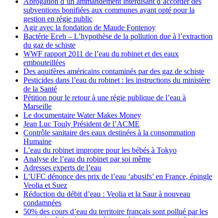
Abrogation d’un ammandement interdisant d’accorder des
subventions bonifiées aux communes ayant opté pour la
gestion en régie public
Agir avec la fondation de Maude Fontenoy
Bactérie Eceh – L’hypothèse de la pollution due à l’extraction
du gaz de schiste
WWF rapport 2011 de l’eau du robinet et des eaux
embouteillées
Des aquifères américains contaminés par des gaz de schiste
Pesticides dans l’eau du robinet : les instructions du ministère
de la Santé
Pétition pour le retour à une régie publique de l’eau à
Marseille
Le documentaire Water Makes Money
Jean Luc Touly Président de l’ACME
Contrôle sanitaire des eaux destinées à la consommation
Humaine
L’eau du robinet impropre pour les bébés à Tokyo
Analyse de l’eau du robinet par soi même
Adresses experts de l’eau
L’UFC dénonce des prix de l’eau ‘abusifs’ en France, épingle
Veolia et Suez
Réduction du débit d’eau : Veolia et la Saur à nouveau
condamnées
50% des cours d’eau du territoire français sont pollué par les