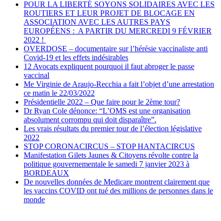
POUR LA LIBERTÉ SOYONS SOLIDAIRES AVEC LES
ROUTIERS ET LEUR PROJET DE BLOCAGE EN
ASSOCIATION AVEC LES AUTRES PAYS
EUROPÉENS : A PARTIR DU MERCREDI 9 FÉVRIER
2022 !
OVERDOSE – documentaire sur l’hérésie vaccinaliste anti
Covid-19 et les effets indésirables
12 Avocats expliquent pourquoi il faut abroger le passe
vaccinal
Me Virginie de Araujo-Recchia a fait l’objet d’une arrestation
ce matin le 22/03/2022
Présidentielle 2022 – Que faire pour le 2ème tour?
Dr Ryan Cole dénonce: “L’OMS est une organisation
absolument corrompu qui doit disparaître”.
Les vrais résultats du premier tour de l’élection législative
2022
STOP CORONACIRCUS – STOP HANTACIRCUS
Manifestation Gilets Jaunes & Citoyens révolte contre la
politique gouvernementale le samedi 7 janvier 2023 à
BORDEAUX
De nouvelles données de Medicare montrent clairement que
les vaccins COVID ont tué des millions de personnes dans le
monde