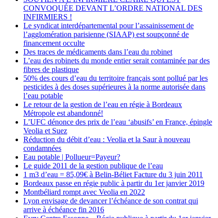
CONVOQUÉE DEVANT L’ORDRE NATIONAL DES
INFIRMIERS !
Le syndicat interdépartemental pour l’assainissement de
l’agglomération parisienne (SIAAP) est soupçonné de
financement occulte
Des traces de médicaments dans l’eau du robinet
L’eau des robinets du monde entier serait contaminée par des
fibres de plastique
50% des cours d’eau du territoire français sont pollué par les
pesticides à des doses supérieures à la norme autorisée dans
l’eau potable
Le retour de la gestion de l’eau en régie à Bordeaux
Métropole est abandonné!
L’UFC dénonce des prix de l’eau ‘abusifs’ en France, épingle
Veolia et Suez
Réduction du débit d’eau : Veolia et la Saur à nouveau
condamnées
Eau potable | Pollueur=Payeur?
Le guide 2011 de la gestion publique de l’eau
1 m3 d’eau = 85,09€ à Belin-Béliet Facture du 3 juin 2011
Bordeaux passe en régie public à partir du 1er janvier 2019
Montbéliard rompt avec Veolia en 2022
Lyon envisage de devancer l’échéance de son contrat qui
arrive à échéance fin 2016