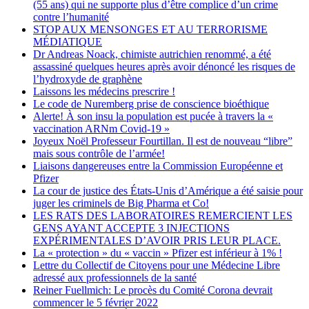
(55 ans) qui ne supporte plus d’être complice d’un crime
contre l’humanité
STOP AUX MENSONGES ET AU TERRORISME
MÉDIATIQUE
Dr Andreas Noack, chimiste autrichien renommé, a été
assassiné quelques heures après avoir dénoncé les risques de
l’hydroxyde de graphène
Laissons les médecins prescrire !
Le code de Nuremberg prise de conscience bioéthique
Alerte! À son insu la population est pucée à travers la «
vaccination ARNm Covid-19 »
Joyeux Noël Professeur Fourtillan. Il est de nouveau “libre”
mais sous contrôle de l’armée!
Liaisons dangereuses entre la Commission Européenne et
Pfizer
La cour de justice des États-Unis d’Amérique a été saisie pour
juger les criminels de Big Pharma et Co!
LES RATS DES LABORATOIRES REMERCIENT LES
GENS AYANT ACCEPTE 3 INJECTIONS
EXPÉRIMENTALES D’AVOIR PRIS LEUR PLACE.
La « protection » du « vaccin » Pfizer est inférieur à 1% !
Lettre du Collectif de Citoyens pour une Médecine Libre
adressé aux professionnels de la santé
Reiner Fuellmich: Le procès du Comité Corona devrait
commencer le 5 février 2022