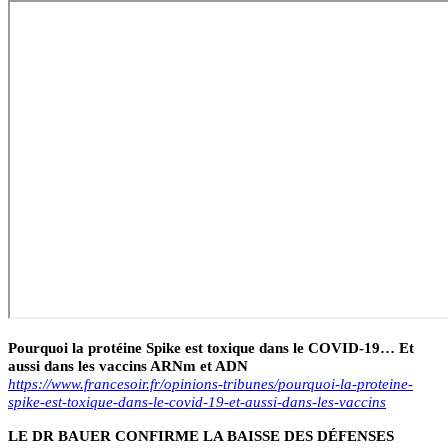
Pourquoi la protéine Spike est toxique dans le COVID-19… Et
aussi dans les vaccins ARNm et ADN
https://www.francesoir.fr/opinions-tribunes/pourquoi-la-proteine-
spike-est-toxique-dans-le-covid-19-et-aussi-dans-les-vaccins
LE DR BAUER CONFIRME LA BAISSE DES DÉFENSES