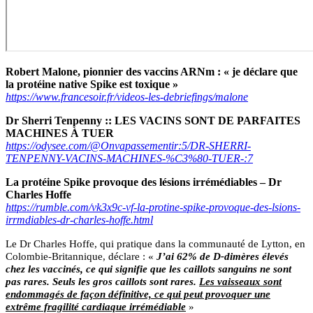
Robert Malone, pionnier des vaccins ARNm : « je déclare que
la protéine native Spike est toxique »
https://www.francesoir.fr/videos-les-debriefings/malone
Dr Sherri Tenpenny :: LES VACINS SONT DE PARFAITES
MACHINES À TUER
https://odysee.com/@Onvapassementir:5/DR-SHERRI-
TENPENNY-VACINS-MACHINES-%C3%80-TUER-:7
La protéine Spike provoque des lésions irrémédiables – Dr
Charles Hoffe
https://rumble.com/vk3x9c-vf-la-protine-spike-provoque-des-lsions-
irrmdiables-dr-charles-hoffe.html
Le Dr Charles Hoffe, qui pratique dans la communauté de Lytton, en
Colombie-Britannique, déclare : «
J’ai 62% de D-dimères élevés
chez les vaccinés, ce qui signifie que les caillots sanguins ne sont
pas rares. Seuls les gros caillots sont rares.
Les vaisseaux sont
endommagés de façon définitive, ce qui peut provoquer une
extrême fragilité cardiaque irrémédiable
»