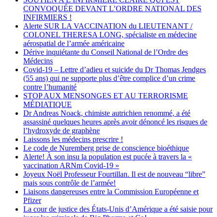
CONVOQUÉE DEVANT L’ORDRE NATIONAL DES
INFIRMIERS !
Alerte SUR LA VACCINATION du LIEUTENANT /
COLONEL THERESA LONG, spécialiste en médecine
aérospatial de l’armée américaine
Dérive inquiétante du Conseil National de l’Ordre des
Médecins
Covid-19 – Lettre d’adieu et suicide du Dr Thomas Jendges
(55 ans) qui ne supporte plus d’être complice d’un crime
contre l’humanité
STOP AUX MENSONGES ET AU TERRORISME
MÉDIATIQUE
Dr Andreas Noack, chimiste autrichien renommé, a été
assassiné quelques heures après avoir dénoncé les risques de
l’hydroxyde de graphène
Laissons les médecins prescrire !
Le code de Nuremberg prise de conscience bioéthique
Alerte! À son insu la population est pucée à travers la «
vaccination ARNm Covid-19 »
Joyeux Noël Professeur Fourtillan. Il est de nouveau “libre”
mais sous contrôle de l’armée!
Liaisons dangereuses entre la Commission Européenne et
Pfizer
La cour de justice des États-Unis d’Amérique a été saisie pour