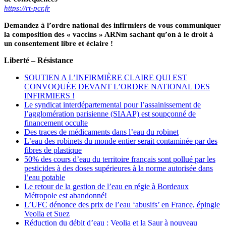
https://rt-pcr.fr
Demandez à l’ordre national des infirmiers de vous communiquer
la composition des « vaccins » ARNm sachant qu’on à le droit à
un consentement libre et éclaire !
Liberté – Résistance
SOUTIEN A L’INFIRMIÈRE CLAIRE QUI EST
CONVOQUÉE DEVANT L’ORDRE NATIONAL DES
INFIRMIERS !
Le syndicat interdépartemental pour l’assainissement de
l’agglomération parisienne (SIAAP) est soupçonné de
financement occulte
Des traces de médicaments dans l’eau du robinet
L’eau des robinets du monde entier serait contaminée par des
fibres de plastique
50% des cours d’eau du territoire français sont pollué par les
pesticides à des doses supérieures à la norme autorisée dans
l’eau potable
Le retour de la gestion de l’eau en régie à Bordeaux
Métropole est abandonné!
L’UFC dénonce des prix de l’eau ‘abusifs’ en France, épingle
Veolia et Suez
Réduction du débit d’eau : Veolia et la Saur à nouveau