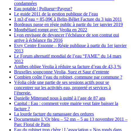
condamnées
Eau potable | Pollueur=Payeur?
Le guide 2011 de la gestion publique de l’eau
1 m3 d’eau = 85,09€ à Belin-Béliet Facture du 3 juin 2011
Bordeaux passe en régie public à partir du 1er janvier 2019
Montbéliard rompt avec Veolia en 2022
Lyon envisage de devancer l’échéance de son contrat qui
arrive à échéance fin 2016
Evry Centre Essonne – Régie publique à partir du 1er janvier
2013
Le Forum alternatif mondial de l’eau “FAME” du 14 mars
2012
Antibes oblige Veolia à réduire sa facture d’eau de 43,3 %
Bruxelles soupçonne Veolia, Suez et Saur d’entente
Combien coûte l’eau du robinet, commune par commune ?
Véolia cède une partie de ses sessions actifs pour se
concentrer sur les activités eau, propreté et services à
l’énergie.
Danielle Mitterand nous à quitté à l’age de 87 ans
Capital : Eau : comment votre mairie veut faire baisser la
facture ?
La lourde facture du ramassage des ordures
Documentaire L’Or bleu – 52 mn – 5 au 13 novembre 2011 –
Parc Floral de Paris
Eau du robinet trop chère | L’association « Nos ronds dans