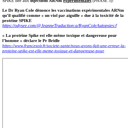
SPIKE liée aux
injections ARNm
expérimentales
(PHASE 3):
Le Dr Ryan Cole dénonce les vaccinations expérimentales ARNm
qu’il qualifié comme « un viol par aiguille » due à la toxicité de la
protéine SPIKE
https://odysee.com/@JeanneTraduction:a/RyanColeAutopsies:f
« La protéine Spike est elle-même toxique et dangereuse pour
l’homme » déclare le Pr Bridle
https://www.francesoir.fr/societe-sante/nous-avons-fait-une-erreur-la-
proteine-spike-est-elle-meme-toxique-et-dangereuse-pour