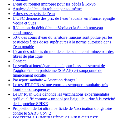
L’eau du robinet impropre pour les bébés à Tokyo
Analyse de l’eau du robinet par soi même
Adresses experts de l’eau
L’UFC dénonce des prix de l’eau ‘abusifs’ en France, épingle
Veolia et Suez
Réduction du débit d’eau : Veolia et la Saur à nouveau
condamnées
50% des cours d’eau du territoire français sont pollué par les
pesticides à des doses supérieures à la norme autorisée dans
l’eau potable
L’eau des robinets du monde entier serait contaminée par des
fibres de plastique
Contact
Le syndicat interdépartemental pour l’assainissement de
l’agglomération parisienne (SIAAP) est soupçonné de
financement occulte
Passeport sanitaire – Attention danger !
Le test RT-PCR est une énorme escroquerie sanitaire, très
lourd de conséquences
Le Dr Ryan Cole dénonce les vaccinations expérimentales
qu’il qualifié comme « un viol par l’aiguille » due à la toxicité
de la protéine SPIKE
Proposition de loi ultra liberticide de Vaccination obligatoire
contre le SARS CoV 2
SOUTIEN A L’INFIRMIÈRE CLAIRE QUI EST