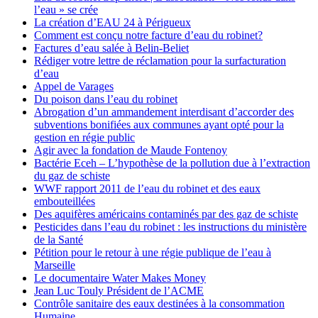
l’eau » se crée
La création d’EAU 24 à Périgueux
Comment est conçu notre facture d’eau du robinet?
Factures d’eau salée à Belin-Beliet
Rédiger votre lettre de réclamation pour la surfacturation
d’eau
Appel de Varages
Du poison dans l’eau du robinet
Abrogation d’un ammandement interdisant d’accorder des
subventions bonifiées aux communes ayant opté pour la
gestion en régie public
Agir avec la fondation de Maude Fontenoy
Bactérie Eceh – L’hypothèse de la pollution due à l’extraction
du gaz de schiste
WWF rapport 2011 de l’eau du robinet et des eaux
embouteillées
Des aquifères américains contaminés par des gaz de schiste
Pesticides dans l’eau du robinet : les instructions du ministère
de la Santé
Pétition pour le retour à une régie publique de l’eau à
Marseille
Le documentaire Water Makes Money
Jean Luc Touly Président de l’ACME
Contrôle sanitaire des eaux destinées à la consommation
Humaine