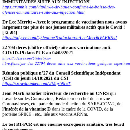
IMMUNITAIRES SUITE AUX INJECTIONS
!
https://rumble.com/vltp8n-le-dr-bauer-confirme-la-baisse-des-
dfenses-immunitaires-suite-aux-injection.html
Dr Lee Merritt – Avec le programme de vaccination nous avons
largement tue plus de nos jeunes militaires actifs que le Covid !
[12 :04]
https://odysee.com/@JeanneTraduction:a/LeeMerrittVAERS:d
22 794 décès (chiffre officiel) suite aux vaccinations anti-
COVID-19 dans l’UE au 04/08/2021
https://odysee.com/@electron-
libre:f/analyse_des_22794_deces_suite_aux_vaccinations_geniques_experime
Réunion publique n°27 du Conseil Scientifique Indépendant
(CSI) du jeudi 14/10:2021 du CSI
https://crowdbunker.com/v/Mqr69rxT
Jean-Mark Sabatier Directeur de recherche au CNRS
qui
travaille sur les Coronavirus, Rédacteur en chef de la revue
Coronaviruses, etc. parle du mode d’action du SARS-COV-2, de
l’intérêt de la vitamine D
dans le cadre de la COVID, de la
protéine SPIKE , etc., liée aux vaccins ARNm.
Le test RT-PCR est une énorme escroquerie sanitaire, très lourd
de conséquences