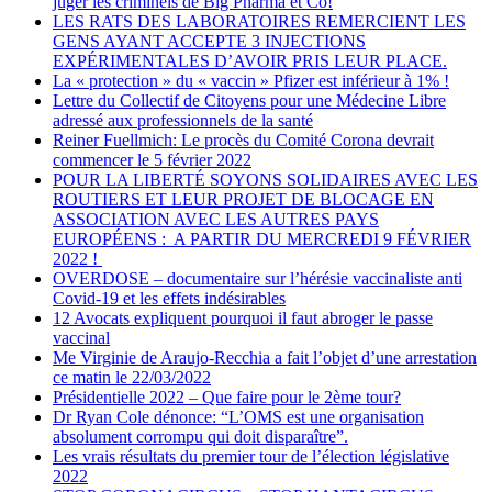
juger les criminels de Big Pharma et Co!
LES RATS DES LABORATOIRES REMERCIENT LES
GENS AYANT ACCEPTE 3 INJECTIONS
EXPÉRIMENTALES D’AVOIR PRIS LEUR PLACE.
La « protection » du « vaccin » Pfizer est inférieur à 1% !
Lettre du Collectif de Citoyens pour une Médecine Libre
adressé aux professionnels de la santé
Reiner Fuellmich: Le procès du Comité Corona devrait
commencer le 5 février 2022
POUR LA LIBERTÉ SOYONS SOLIDAIRES AVEC LES
ROUTIERS ET LEUR PROJET DE BLOCAGE EN
ASSOCIATION AVEC LES AUTRES PAYS
EUROPÉENS : A PARTIR DU MERCREDI 9 FÉVRIER
2022 !
OVERDOSE – documentaire sur l’hérésie vaccinaliste anti
Covid-19 et les effets indésirables
12 Avocats expliquent pourquoi il faut abroger le passe
vaccinal
Me Virginie de Araujo-Recchia a fait l’objet d’une arrestation
ce matin le 22/03/2022
Présidentielle 2022 – Que faire pour le 2ème tour?
Dr Ryan Cole dénonce: “L’OMS est une organisation
absolument corrompu qui doit disparaître”.
Les vrais résultats du premier tour de l’élection législative
2022