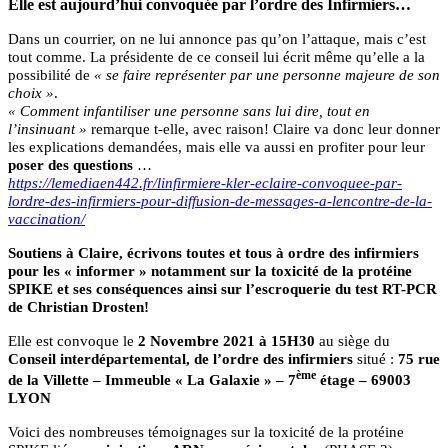
Elle est aujourd’hui convoquée par l’ordre des Infirmiers…
Dans un courrier, on ne lui annonce pas qu’on l’attaque, mais c’est
tout comme. La présidente de ce conseil lui écrit même qu’elle a la
possibilité de
« se faire représenter par une personne majeure de son
choix »
.
« Comment infantiliser une personne sans lui dire, tout en
l’insinuant
»
remarque t-elle, avec raison! Claire va donc leur donner
les explications demandées, mais elle va aussi en profiter pour leur
poser des questions
…
https://lemediaen442.fr/linfirmiere-kler-eclaire-convoquee-par-
lordre-des-infirmiers-pour-diffusion-de-messages-a-lencontre-de-la-
vaccination/
Soutiens à Claire, écrivons toutes et tous à ordre des infirmiers
pour les « informer » notamment sur la toxicité de la protéine
SPIKE et ses conséquences ainsi sur l’escroquerie du test RT-PCR
de Christian Drosten!
Elle est convoque le
2 Novembre 2021 à 15H30
au siège du
Conseil interdépartemental, de l’ordre des infirmiers
situé :
75 rue
ème
de la Villette – Immeuble « La Galaxie » – 7
étage – 69003
LYON
Voici des nombreuses témoignages sur la toxicité de la protéine