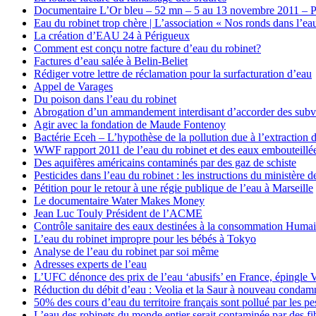
Documentaire L’Or bleu – 52 mn – 5 au 13 novembre 2011 – Pa
Eau du robinet trop chère | L’association « Nos ronds dans l’eau
La création d’EAU 24 à Périgueux
Comment est conçu notre facture d’eau du robinet?
Factures d’eau salée à Belin-Beliet
Rédiger votre lettre de réclamation pour la surfacturation d’eau
Appel de Varages
Du poison dans l’eau du robinet
Abrogation d’un ammandement interdisant d’accorder des subve
Agir avec la fondation de Maude Fontenoy
Bactérie Eceh – L’hypothèse de la pollution due à l’extraction d
WWF rapport 2011 de l’eau du robinet et des eaux embouteillé
Des aquifères américains contaminés par des gaz de schiste
Pesticides dans l’eau du robinet : les instructions du ministère d
Pétition pour le retour à une régie publique de l’eau à Marseille
Le documentaire Water Makes Money
Jean Luc Touly Président de l’ACME
Contrôle sanitaire des eaux destinées à la consommation Huma
L’eau du robinet impropre pour les bébés à Tokyo
Analyse de l’eau du robinet par soi même
Adresses experts de l’eau
L’UFC dénonce des prix de l’eau ‘abusifs’ en France, épingle V
Réduction du débit d’eau : Veolia et la Saur à nouveau condam
50% des cours d’eau du territoire français sont pollué par les pe
L’eau des robinets du monde entier serait contaminée par des fi