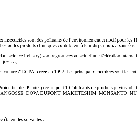
s et insecticides sont des polluants de l’environnement et nocif pour le
lles ou les produits chimiques contribuent à leur disparition… sans être 
(Plant science industry) sont regroupées au sein d’une fédération inte
rique, …).
n des cultures” ECPA, créée en 1992. Les principaux membres sont l
a Protection des Plantes) regroupent 19 fabricants de produits phyt
ANGOSSE, DOW, DUPONT, MAKHTESHIM, MONSANTO, NUFA
 étaient les suivantes :