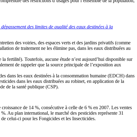
comprendre des restrictions d’usages pour l’ensemble de la population,
dépassement des limites de qualité des eaux destinées à la
ntretien des voiries, des espaces verts et des jardins privatifs (comme
llation de traitement ne les élimine pas, dans les eaux distribuées au
e la fertilité). Toutefois, aucune étude n’est aujourd’hui disponible sur
alement de rappeler que la source principale de l’exposition aux
sticides dans les eaux destinées à la consommation humaine (EDCH) dans
pesticides dans les eaux distribuées au robinet, en application de la
de de la santé publique (CSP).
ne croissance de 14 %, consécutive à celle de 6 % en 2007. Les ventes
 %. Au plan international, le marché des pesticides représente 31
de celui-ci pour les Fongicides et les Insecticides.