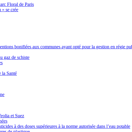
rc Floral de Paris
 » se crée
ntions bonifiées aux communes ayant opté pour la gestion en régie pu
u gaz de schiste
es
e la Santé
ine
eolia et Suez
nées
sticides à des doses supérieures à la norme autorisée dans l’eau potable
bres de plastique