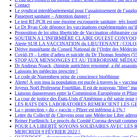
Contact
Le syndicat interdépartemental pour l’assainissement de l’agg
Passeport sanitaire – Attention danger !
Le test RT-PCR est une énorme escroquerie sanitaire, très lour
Le Dr Ryan Cole dénonce les vaccinations expérimentales qu’il q
Proposition de loi ultra liberticide de Vaccination obligatoire
SOUTIEN A L’INFIRMIÈRE CLAIRE QUI EST CONVOQ
Alerte SUR LA VACCINATION du LIEUTENANT / COLONEL TH
Dérive inquiétante du Conseil National de l’Ordre des Médecin
Covid-19 – Lettre d’adieu et suicide du Dr Thomas Jendges (55 
STOP AUX MENSONGES ET AU TERRORISME MÉDIA
Dr Andreas Noack, chimiste autrichien renommé, a été assassin
Laissons les médecins prescrire !
Le code de Nuremberg prise de conscience bioéthique
Alerte! À son insu la population est pucée à travers la « vac
Joyeux Noël Professeur Fourtillan. Il est de nouveau “libre” ma
Liaisons dangereuses entre la Commission Européenne et Pfize
La cour de justice des États-Unis d’Amérique a été saisie pour 
LES RATS DES LABORATOIRES REMERCIENT LES GE
La « protection » du « vaccin » Pfizer est inférieur à 1% !
Lettre du Collectif de Citoyens pour une Médecine Libre adress
Reiner Fuellmich: Le procès du Comité Corona devrait commenc
POUR LA LIBERTÉ SOYONS SOLIDAIRES AVEC LES 
MERCREDI 9 FÉVRIER 2022 !