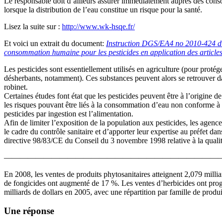
Le responsable doit d’ailleurs assurer immédiatement auprès des conso
lorsque la distribution de l’eau constitue un risque pour la santé.
Lisez la suite sur :
http://www.wk-hsqe.fr/
Et voici un extrait du document:
Instruction DGS/EA4 no 2010-424 du 9
consommation humaine pour les pesticides en application des article
Les pesticides sont essentiellement utilisés en agriculture (pour protég
désherbants, notamment). Ces substances peuvent alors se retrouver dans
robinet.
Certaines études font état que les pesticides peuvent être à l’origine de
les risques pouvant être liés à la consommation d’eau non conforme à d
pesticides par ingestion est l’alimentation.
Afin de limiter l’exposition de la population aux pesticides, les age
le cadre du contrôle sanitaire et d’apporter leur expertise au préfet dan
directive 98/83/CE du Conseil du 3 novembre 1998 relative à la quali
———————————————————————————
En 2008, les ventes de produits phytosanitaires atteignent 2,079 milli
de fongicides ont augmenté de 17 %. Les ventes d’herbicides ont progre
milliards de dollars en 2005, avec une répartition par famille de produ
Une réponse