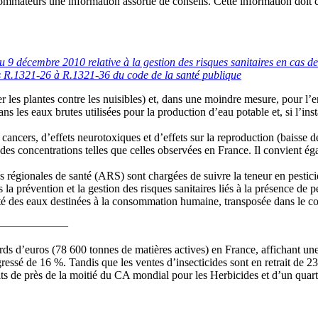
mmateurs une information assortie de conseils. Cette information doit 
 décembre 2010 relative à la gestion des risques sanitaires en cas de 
s R.1321-26 à R.1321-36 du code de la santé publique
er les plantes contre les nuisibles) et, dans une moindre mesure, pour l’e
 les eaux brutes utilisées pour la production d’eau potable et, si l’insta
 cancers, d’effets neurotoxiques et d’effets sur la reproduction (baisse d
es concentrations telles que celles observées en France. Il convient ég
nces régionales de santé (ARS) sont chargées de suivre la teneur en pe
s la prévention et la gestion des risques sanitaires liés à la présence de 
té des eaux destinées à la consommation humaine, transposée dans le co
——————–
ards d’euros (78 600 tonnes de matières actives) en France, affichant u
ssé de 16 %. Tandis que les ventes d’insecticides sont en retrait de 23
its de près de la moitié du CA mondial pour les Herbicides et d’un quart 