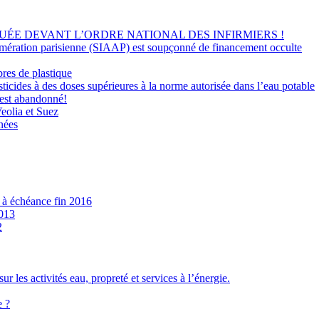
UÉE DEVANT L’ORDRE NATIONAL DES INFIRMIERS !
lomération parisienne (SIAAP) est soupçonné de financement occulte
bres de plastique
sticides à des doses supérieures à la norme autorisée dans l’eau potable
 est abandonné!
eolia et Suez
nées
 à échéance fin 2016
2013
2
ur les activités eau, propreté et services à l’énergie.
e ?