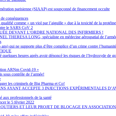
lomération parisienne (SIAAP) est soupçonné de financement occulte
d de conséquences
ualifié comme « un viol par l’aiguille » due à la toxicité de la protéi
 contre le SARS CoV 2
UÉE DEVANT L’ORDRE NATIONAL DES INFIRMIERS !
ERESA LONG, spécialiste en médecine aérospatial de l’armée 
s
ans) qui ne supporte plus d’être complice d’un crime contre l’humanit
TIQUE
é quelques heures après avoir dénoncé les risques de l’hydroxyde de g
cination ARNm Covid-19 »
is sous contrôle de l’armée!
r
juger les criminels de Big Pharma et Co!
NS AYANT ACCEPTE 3 INJECTIONS EXPÉRIMENTALES D’AV
é aux professionnels de la santé
er le 5 février 2022
ROUTIERS ET LEUR PROJET DE BLOCAGE EN ASSOCIATION