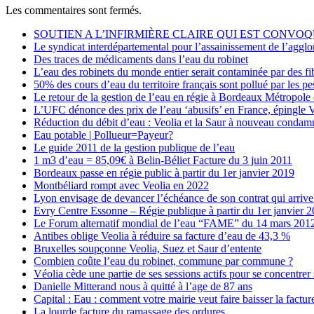
Les commentaires sont fermés.
SOUTIEN A L’INFIRMIÈRE CLAIRE QUI EST CONVOQ
Le syndicat interdépartemental pour l’assainissement de l’agg
Des traces de médicaments dans l’eau du robinet
L’eau des robinets du monde entier serait contaminée par des fi
50% des cours d’eau du territoire français sont pollué par les pe
Le retour de la gestion de l’eau en régie à Bordeaux Métropole
L’UFC dénonce des prix de l’eau ‘abusifs’ en France, épingle V
Réduction du débit d’eau : Veolia et la Saur à nouveau condam
Eau potable | Pollueur=Payeur?
Le guide 2011 de la gestion publique de l’eau
1 m3 d’eau = 85,09€ à Belin-Béliet Facture du 3 juin 2011
Bordeaux passe en régie public à partir du 1er janvier 2019
Montbéliard rompt avec Veolia en 2022
Lyon envisage de devancer l’échéance de son contrat qui arrive
Evry Centre Essonne – Régie publique à partir du 1er janvier 
Le Forum alternatif mondial de l’eau “FAME” du 14 mars 201
Antibes oblige Veolia à réduire sa facture d’eau de 43,3 %
Bruxelles soupçonne Veolia, Suez et Saur d’entente
Combien coûte l’eau du robinet, commune par commune ?
Véolia cède une partie de ses sessions actifs pour se concentrer s
Danielle Mitterand nous à quitté à l’age de 87 ans
Capital : Eau : comment votre mairie veut faire baisser la factur
La lourde facture du ramassage des ordures