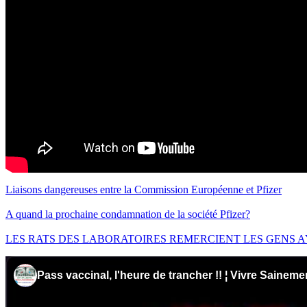
Liaisons dangereuses entre la Commission Européenne et Pfizer
A quand la prochaine condamnation de la société Pfizer?
LES RATS DES LABORATOIRES REMERCIENT LES GENS A