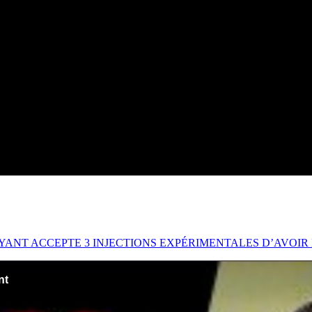
YANT ACCEPTE 3 INJECTIONS EXPÉRIMENTALES D’AVOIR 