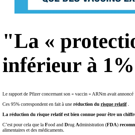
"La « protectio
inférieur à 1%
Le rapport de Pfizer concernant son « vaccin » ARNm avait annoncé 
Ces 95% correspondent en fait à une
réduction du
risque relatif
.
La réduction du risque relatif est bien connue pour être un chiff
C’est pour cela que la
F
ood and
D
rug
A
dministration (
FDA
)
recomma
alimentaires et des médicaments.